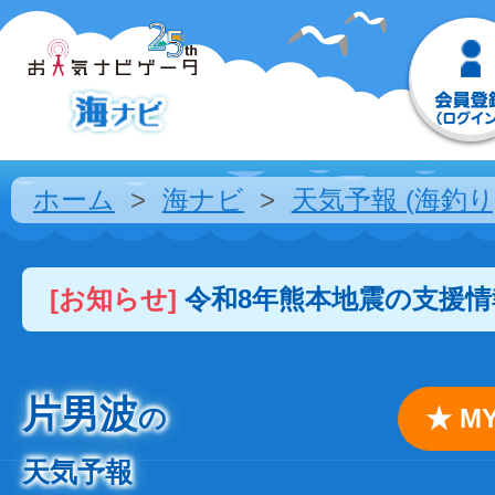
ホーム
海ナビ
天気予報 (海釣り
[お知らせ]
令和8年熊本地震の支援
片男波
の
★ 
天気予報