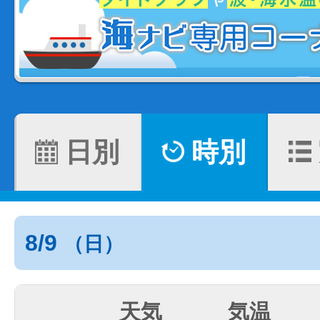
日別
時別
8/9
（日）
天気
気温