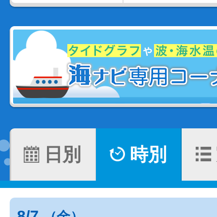
日別
時別
8/7
（金）