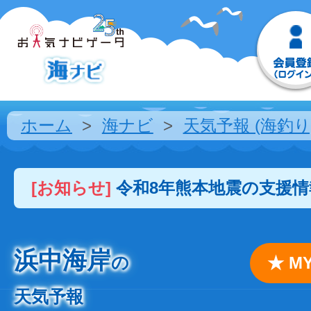
ホーム
海ナビ
天気予報 (海釣り
[お知らせ]
令和8年熊本地震の支援
浜中海岸
の
★ 
天気予報