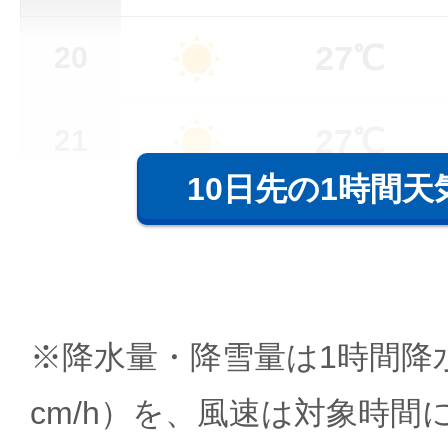
27℃
20
27℃
21
10日先の1時間天
※降水量・降雪量は1時間降水
cm/h）を、風速は対象時間