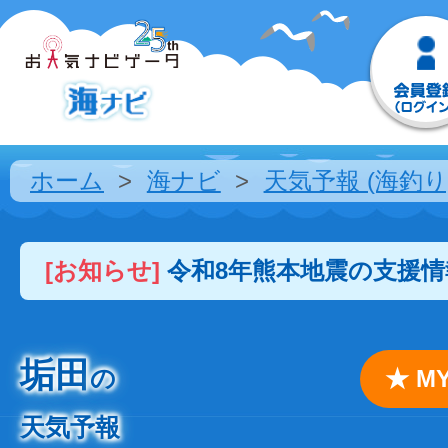
ホーム
海ナビ
天気予報 (海釣り
[お知らせ]
令和8年熊本地震の支援
垢田
の
★ 
天気予報