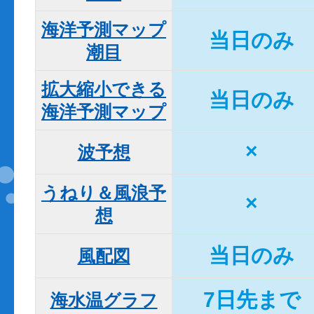
海洋予測マップ

当日のみ
潮目
拡大縮小できる

当日のみ
海洋予測マップ
×
波予想
うねり＆風浪予
×
想
当日のみ
風配図
7日先まで
海水温グラフ