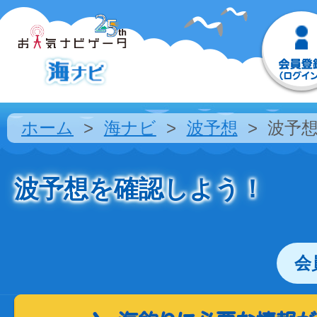
ホーム
海ナビ
波予想
波予
波予想を確認しよう！
会