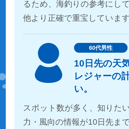
るため、海釣りの参考にし
他より正確で重宝していま
60代男性
10日先の天
レジャーの
い。
スポット数が多く、知りた
力・風向の情報が10日先ま