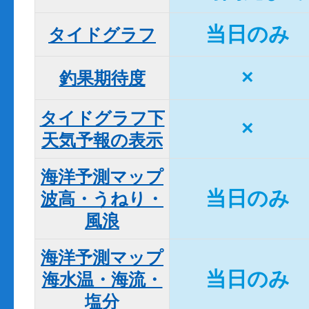
当日のみ
タイドグラフ
×
釣果期待度
タイドグラフ下

×
天気予報の表示
海洋予測マップ

当日のみ
波高・うねり・
風浪
海洋予測マップ

当日のみ
海水温・海流・
塩分