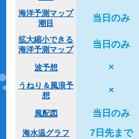
海洋予測マップ

当日のみ
潮目
拡大縮小できる

当日のみ
海洋予測マップ
×
波予想
うねり＆風浪予
×
想
当日のみ
風配図
7日先まで
海水温グラフ