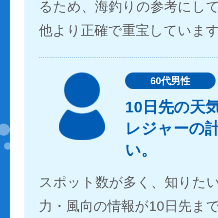
るため、海釣りの参考にし
他より正確で重宝していま
60代男性
10日先の天
レジャーの
い。
スポット数が多く、知りた
力・風向の情報が10日先ま