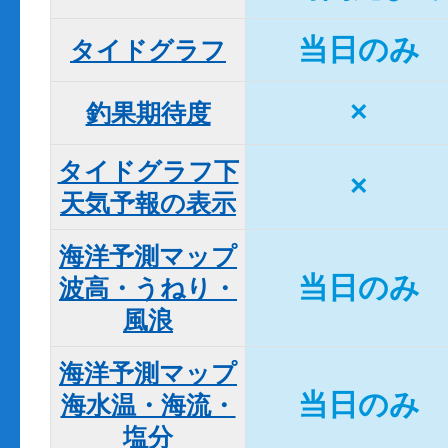
当日のみ
タイドグラフ
×
釣果期待度
タイドグラフ下

×
天気予報の表示
海洋予測マップ

当日のみ
波高・うねり・
風浪
海洋予測マップ

当日のみ
海水温・海流・
塩分