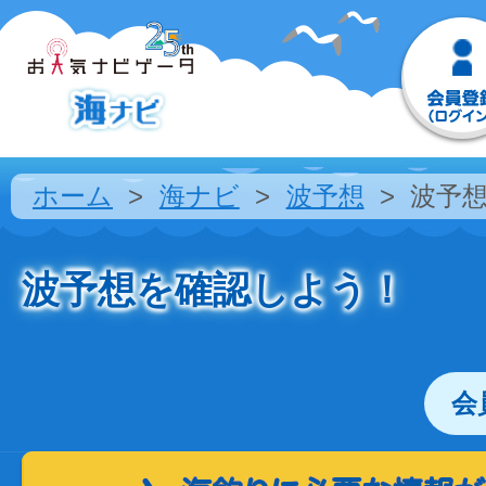
ホーム
海ナビ
波予想
波予
波予想を確認しよう！
会