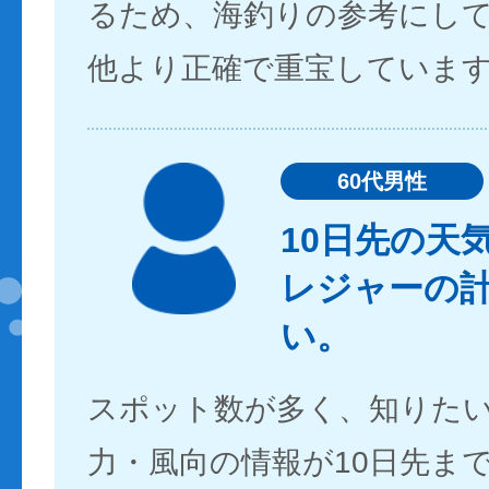
るため、海釣りの参考にし
他より正確で重宝していま
60代男性
10日先の天
レジャーの
い。
スポット数が多く、知りた
力・風向の情報が10日先ま