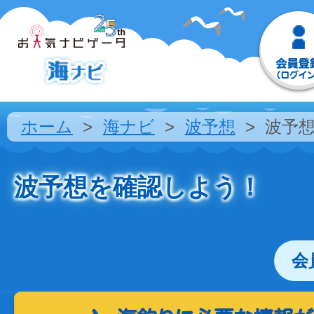
ホーム
海ナビ
波予想
波予
波予想を確認しよう！
会