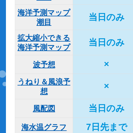
海洋予測マップ

当日のみ
潮目
拡大縮小できる

当日のみ
海洋予測マップ
×
波予想
うねり＆風浪予
×
想
当日のみ
風配図
7日先まで
海水温グラフ