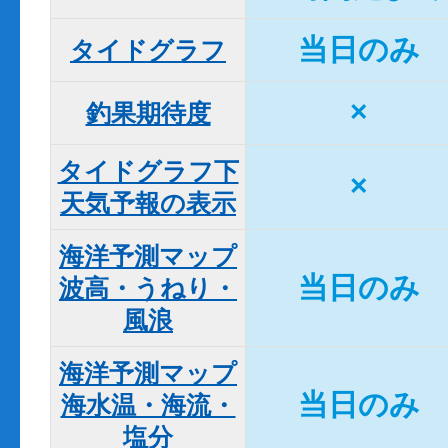
当日のみ
タイドグラフ
×
釣果期待度
タイドグラフ下

×
天気予報の表示
海洋予測マップ

当日のみ
波高・うねり・
風浪
海洋予測マップ

当日のみ
海水温・海流・
塩分