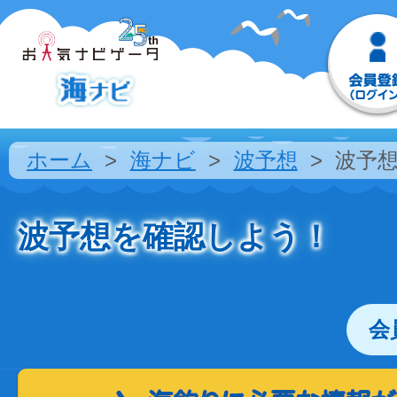
ホーム
海ナビ
波予想
波予
波予想を確認しよう！
会