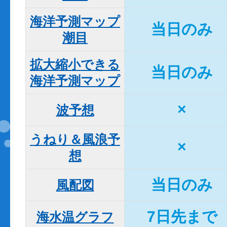
海洋予測マップ

当日のみ
潮目
拡大縮小できる

当日のみ
海洋予測マップ
×
波予想
うねり＆風浪予
×
想
当日のみ
風配図
7日先まで
海水温グラフ