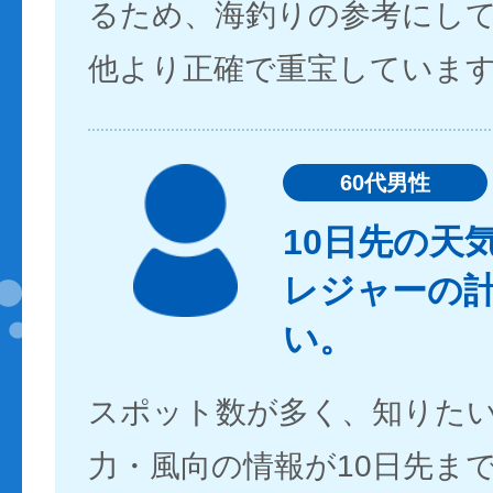
るため、海釣りの参考にし
他より正確で重宝していま
60代男性
10日先の天
レジャーの
い。
スポット数が多く、知りた
力・風向の情報が10日先ま