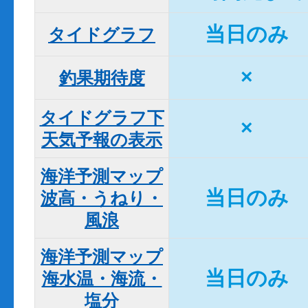
当日のみ
タイドグラフ
×
釣果期待度
タイドグラフ下

×
天気予報の表示
海洋予測マップ

当日のみ
波高・うねり・
風浪
海洋予測マップ

当日のみ
海水温・海流・
塩分