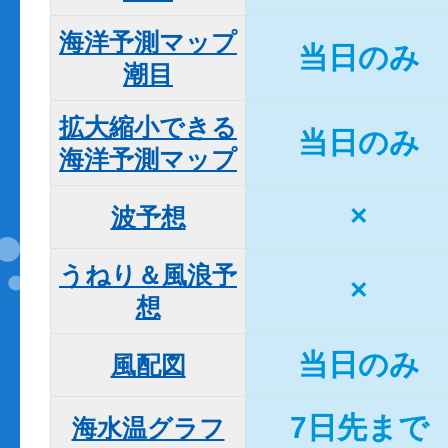
海洋予測マップ

当日のみ
潮目
拡大縮小できる

当日のみ
海洋予測マップ
×
波予想
うねり＆風浪予
×
想
当日のみ
風配図
7日先まで
海水温グラフ