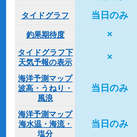
当日のみ
タイドグラフ
×
釣果期待度
タイドグラフ下

×
天気予報の表示
海洋予測マップ

当日のみ
波高・うねり・
風浪
海洋予測マップ

当日のみ
海水温・海流・
塩分