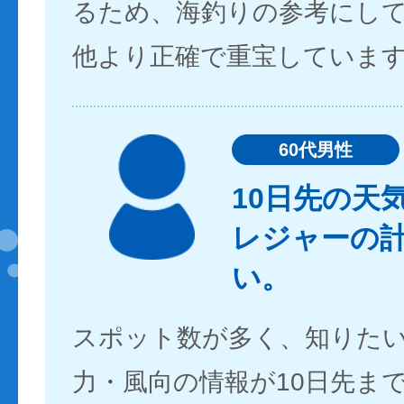
るため、海釣りの参考にし
他より正確で重宝していま
60代男性
10日先の天
レジャーの
い。
スポット数が多く、知りた
力・風向の情報が10日先ま