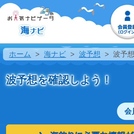
ホーム
海ナビ
波予想
波予
波予想を確認しよう！
会