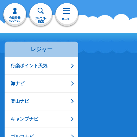
レジャー
行楽ポイント天気
海ナビ
登山ナビ
キャンプナビ
ゴルフナビ