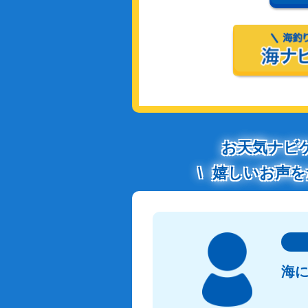
お天気ナビ
嬉しいお声を
海