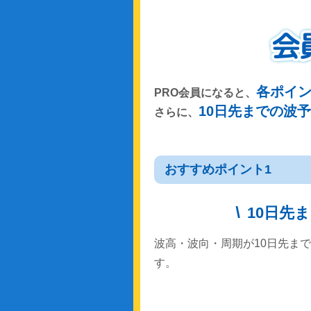
各ポイ
PRO会員になると、
10日先までの波
さらに、
おすすめポイント1
10日先
波高・波向・周期が10日先ま
す。