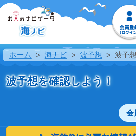
ホーム
海ナビ
波予想
波予
波予想を確認しよう！
会