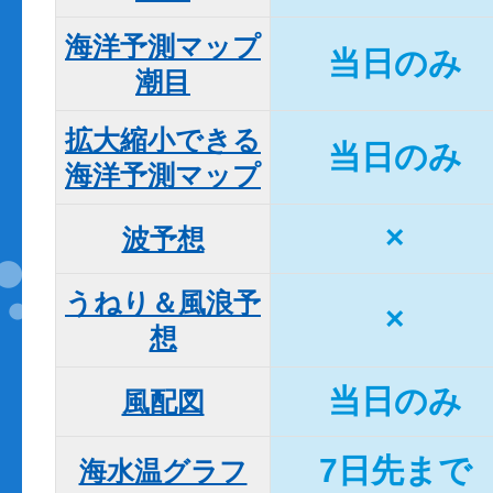
海洋予測マップ

当日のみ
潮目
拡大縮小できる

当日のみ
海洋予測マップ
×
波予想
うねり＆風浪予
×
想
当日のみ
風配図
7日先まで
海水温グラフ