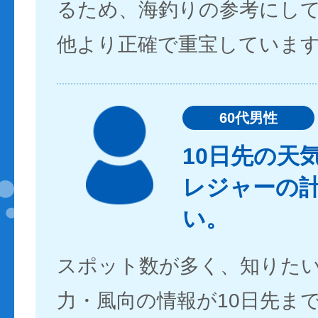
るため、海釣りの参考にし
他より正確で重宝していま
60代男性
10日先の天
レジャーの
い。
スポット数が多く、知りた
力・風向の情報が10日先ま