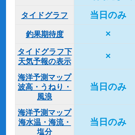
当日のみ
タイドグラフ
×
釣果期待度
タイドグラフ下

×
天気予報の表示
海洋予測マップ

当日のみ
波高・うねり・
風浪
海洋予測マップ

当日のみ
海水温・海流・
塩分