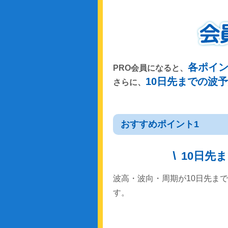
各ポイ
PRO会員になると、
10日先までの波
さらに、
おすすめポイント1
10日先
波高・波向・周期が10日先ま
す。