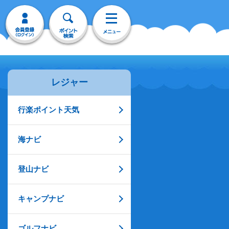
レジャー
行楽ポイント天気
海ナビ
登山ナビ
キャンプナビ
ゴルフナビ