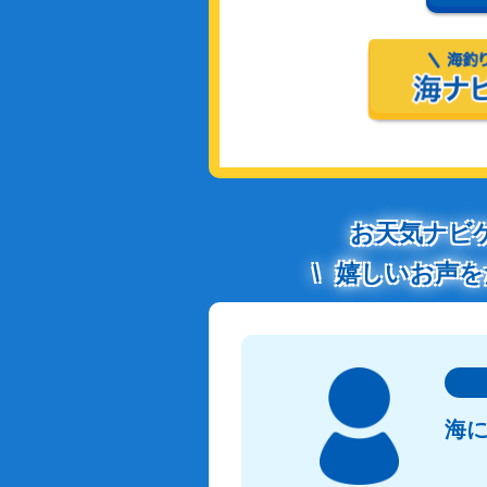
お天気ナビ
嬉しいお声を
海