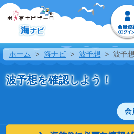
ホーム
海ナビ
波予想
波予
波予想を確認しよう！
会