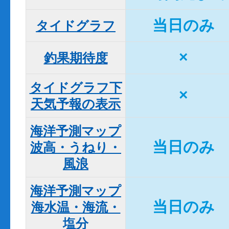
当日のみ
タイドグラフ
×
釣果期待度
タイドグラフ下

×
天気予報の表示
海洋予測マップ

当日のみ
波高・うねり・
風浪
海洋予測マップ

当日のみ
海水温・海流・
塩分