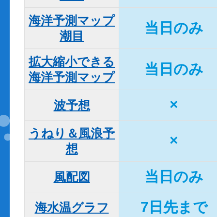
海洋予測マップ

当日のみ
潮目
拡大縮小できる

当日のみ
海洋予測マップ
×
波予想
うねり＆風浪予
×
想
当日のみ
風配図
7日先まで
海水温グラフ