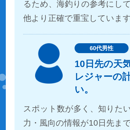
るため、海釣りの参考にし
他より正確で重宝していま
60代男性
10日先の天
レジャーの
い。
スポット数が多く、知りた
力・風向の情報が10日先ま