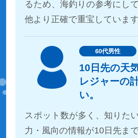
るため、海釣りの参考にし
他より正確で重宝していま
60代男性
10日先の天
レジャーの
い。
スポット数が多く、知りた
力・風向の情報が10日先ま