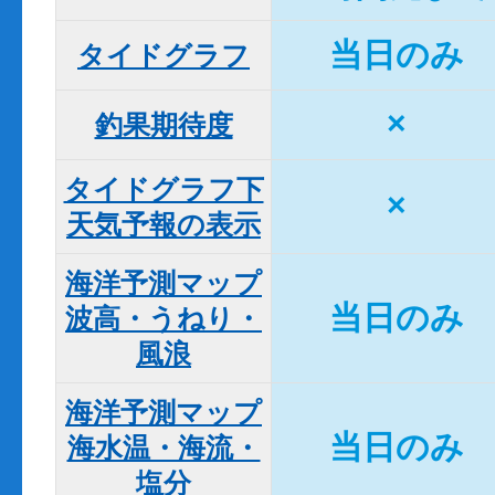
当日のみ
タイドグラフ
×
釣果期待度
タイドグラフ下

×
天気予報の表示
海洋予測マップ

当日のみ
波高・うねり・
風浪
海洋予測マップ

当日のみ
海水温・海流・
塩分