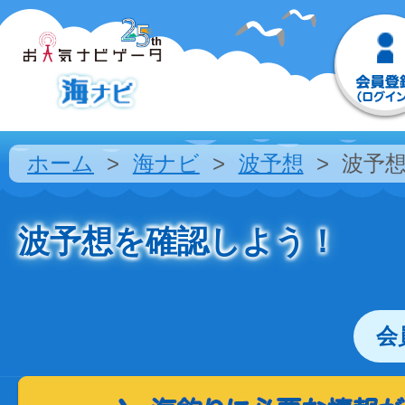
ホーム
海ナビ
波予想
波予
波予想を確認しよう！
会