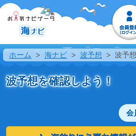
ホーム
海ナビ
波予想
波予
波予想を確認しよう！
会