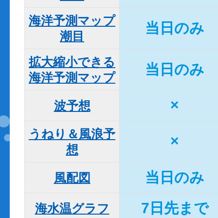
海洋予測マップ

当日のみ
潮目
拡大縮小できる

当日のみ
海洋予測マップ
×
波予想
うねり＆風浪予
×
想
当日のみ
風配図
7日先まで
海水温グラフ