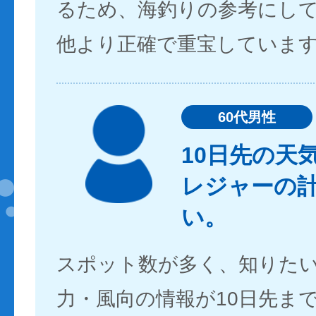
るため、海釣りの参考にし
他より正確で重宝していま
60代男性
10日先の天
レジャーの
い。
スポット数が多く、知りた
力・風向の情報が10日先ま