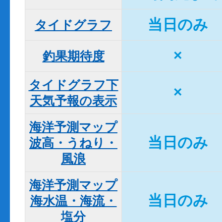
当日のみ
タイドグラフ
×
釣果期待度
タイドグラフ下

×
天気予報の表示
海洋予測マップ

当日のみ
波高・うねり・
風浪
海洋予測マップ

当日のみ
海水温・海流・
塩分