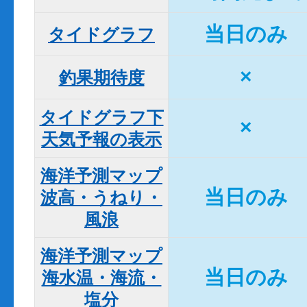
当日のみ
タイドグラフ
×
釣果期待度
タイドグラフ下

×
天気予報の表示
海洋予測マップ

当日のみ
波高・うねり・
風浪
海洋予測マップ

当日のみ
海水温・海流・
塩分