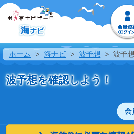
ホーム
海ナビ
波予想
波予
波予想を確認しよう！
会