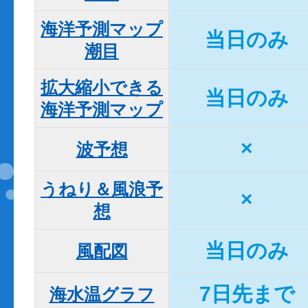
海洋予測マップ

当日のみ
潮目
拡大縮小できる

当日のみ
海洋予測マップ
×
波予想
うねり＆風浪予
×
想
当日のみ
風配図
7日先まで
海水温グラフ