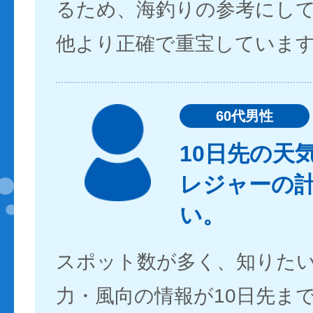
るため、海釣りの参考にし
他より正確で重宝していま
60代男性
10日先の天
レジャーの
い。
スポット数が多く、知りた
力・風向の情報が10日先ま