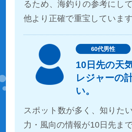
るため、海釣りの参考にし
他より正確で重宝していま
60代男性
10日先の天
レジャーの
い。
スポット数が多く、知りた
力・風向の情報が10日先ま