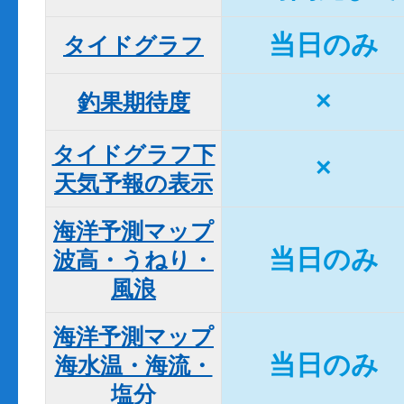
当日のみ
タイドグラフ
×
釣果期待度
タイドグラフ下

×
天気予報の表示
海洋予測マップ

当日のみ
波高・うねり・
風浪
海洋予測マップ

当日のみ
海水温・海流・
塩分