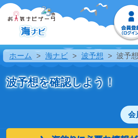
ホーム
海ナビ
波予想
波予
波予想を確認しよう！
会