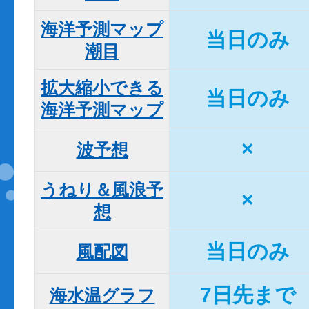
海洋予測マップ

当日のみ
潮目
拡大縮小できる

当日のみ
海洋予測マップ
×
波予想
うねり＆風浪予
×
想
当日のみ
風配図
7日先まで
海水温グラフ