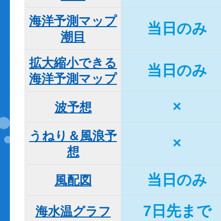
海洋予測マップ

当日のみ
潮目
拡大縮小できる

当日のみ
海洋予測マップ
×
波予想
うねり＆風浪予
×
想
当日のみ
風配図
7日先まで
海水温グラフ