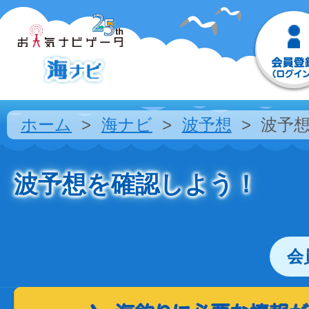
ホーム
海ナビ
波予想
波予
波予想を確認しよう！
会