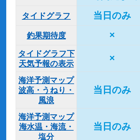
当日のみ
タイドグラフ
×
釣果期待度
タイドグラフ下

×
天気予報の表示
海洋予測マップ

当日のみ
波高・うねり・
風浪
海洋予測マップ

当日のみ
海水温・海流・
塩分