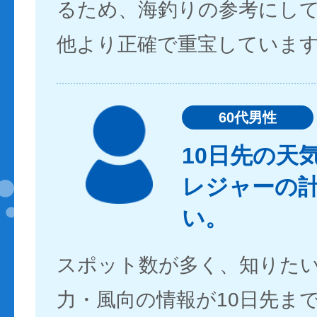
るため、海釣りの参考にし
他より正確で重宝していま
60代男性
10日先の天
レジャーの
い。
スポット数が多く、知りた
力・風向の情報が10日先ま