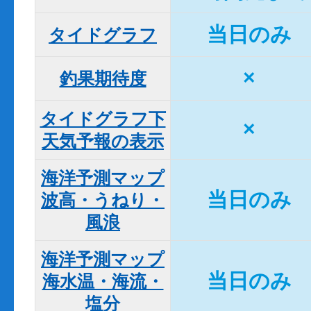
当日のみ
タイドグラフ
×
釣果期待度
タイドグラフ下

×
天気予報の表示
海洋予測マップ

当日のみ
波高・うねり・
風浪
海洋予測マップ

当日のみ
海水温・海流・
塩分