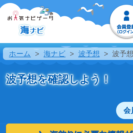
ホーム
海ナビ
波予想
波予
波予想を確認しよう！
会