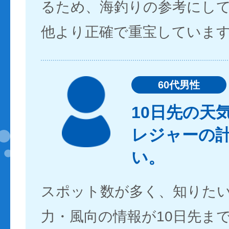
るため、海釣りの参考にし
他より正確で重宝していま
60代男性
10日先の天
レジャーの
い。
スポット数が多く、知りた
力・風向の情報が10日先ま