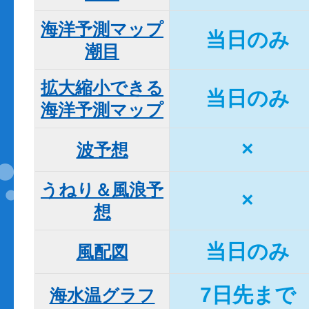
海洋予測マップ

当日のみ
潮目
拡大縮小できる

当日のみ
海洋予測マップ
×
波予想
うねり＆風浪予
×
想
当日のみ
風配図
7日先まで
海水温グラフ