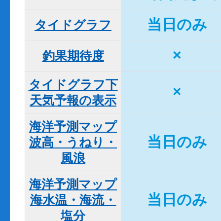
当日のみ
タイドグラフ
×
釣果期待度
タイドグラフ下

×
天気予報の表示
海洋予測マップ

当日のみ
波高・うねり・
風浪
海洋予測マップ

当日のみ
海水温・海流・
塩分