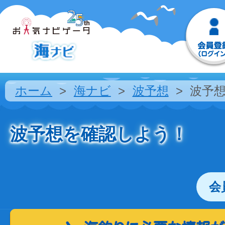
ホーム
海ナビ
波予想
波予
波予想を確認しよう！
会