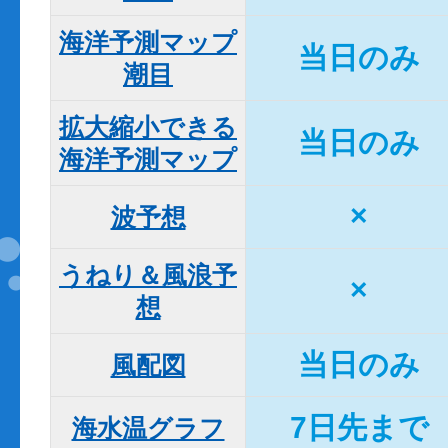
海洋予測マップ

当日のみ
潮目
拡大縮小できる

当日のみ
海洋予測マップ
×
波予想
うねり＆風浪予
×
想
当日のみ
風配図
7日先まで
海水温グラフ