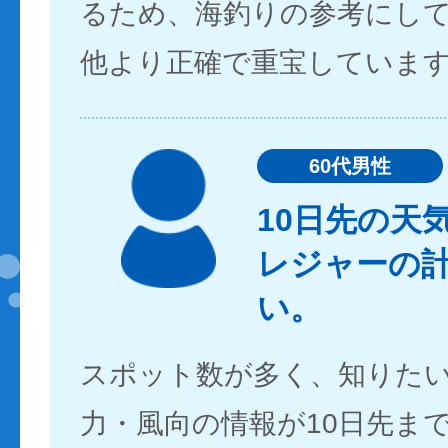
るため、海釣りの参考にし
他より正確で重宝していま
60代男性
10日先の天
レジャーの
い。
スポット数が多く、知りた
力・風向の情報が10日先ま