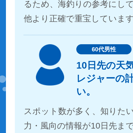
るため、海釣りの参考にし
他より正確で重宝していま
60代男性
10日先の天
レジャーの
い。
スポット数が多く、知りた
力・風向の情報が10日先ま