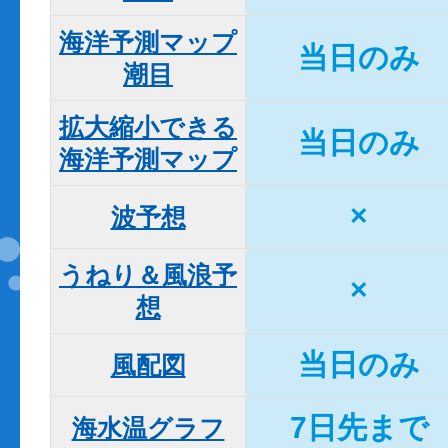
海洋予測マップ

当日のみ
潮目
拡大縮小できる

当日のみ
海洋予測マップ
×
波予想
うねり＆風浪予
×
想
当日のみ
風配図
7日先まで
海水温グラフ