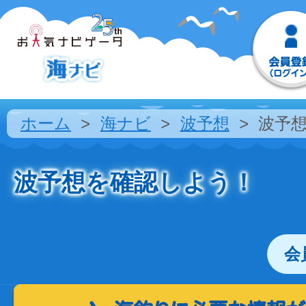
ホーム
海ナビ
波予想
波予
波予想を確認しよう！
会