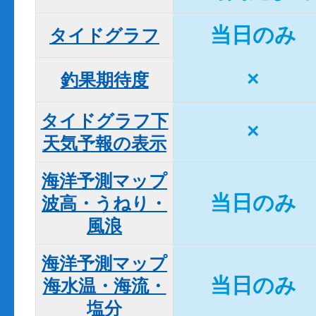
当日のみ
タイドグラフ
×
釣果期待度
タイドグラフ下

×
天気予報の表示
海洋予測マップ

当日のみ
波高・うねり・
風浪
海洋予測マップ

当日のみ
海水温・海流・
塩分