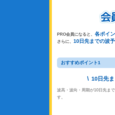
各ポイ
PRO会員になると、
10日先までの波
さらに、
おすすめポイント1
10日先
波高・波向・周期が10日先ま
す。