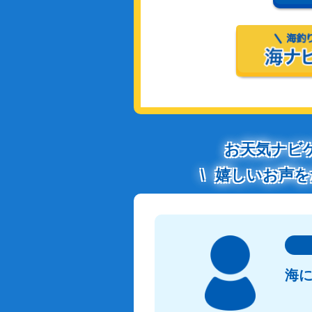
お天気ナビ
嬉しいお声を
海