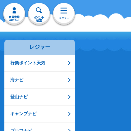
レジャー
行楽ポイント天気
海ナビ
登山ナビ
キャンプナビ
ゴルフナビ