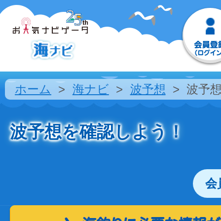
ホーム
海ナビ
波予想
波予
波予想を確認しよう！
会