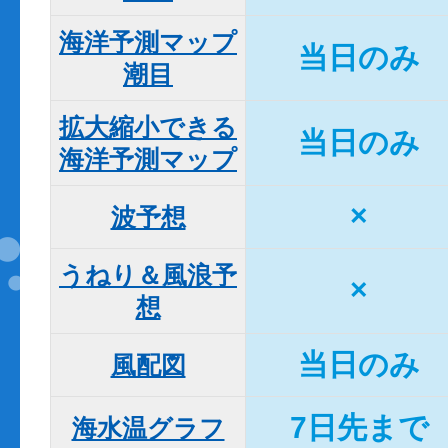
海洋予測マップ

当日のみ
潮目
拡大縮小できる

当日のみ
海洋予測マップ
×
波予想
うねり＆風浪予
×
想
当日のみ
風配図
7日先まで
海水温グラフ