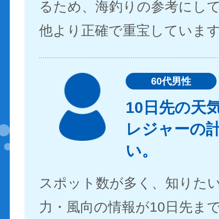
るため、海釣りの参考にし
他より正確で重宝していま
60代男性
10日先の天
レジャーの
い。
スポット数が多く、知りた
力・風向の情報が10日先ま