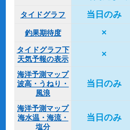
当日のみ
タイドグラフ
×
釣果期待度
タイドグラフ下

×
天気予報の表示
海洋予測マップ

当日のみ
波高・うねり・
風浪
海洋予測マップ

当日のみ
海水温・海流・
塩分