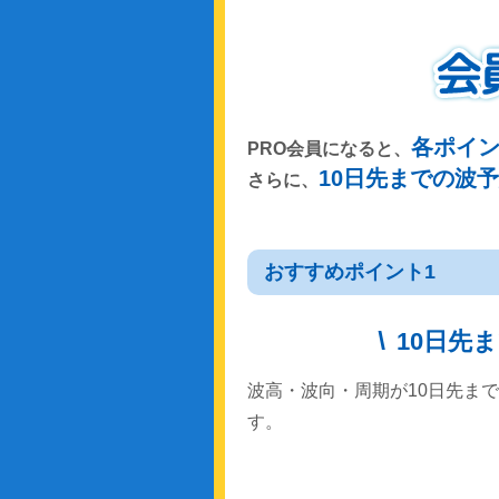
各ポイ
PRO会員になると、
10日先までの波
さらに、
おすすめポイント1
10日先
波高・波向・周期が10日先ま
す。