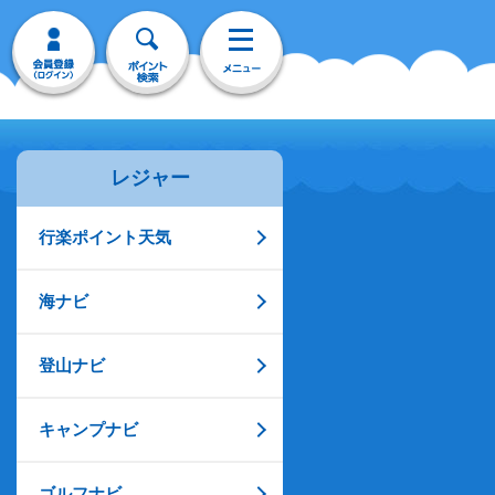
レジャー
行楽ポイント天気
海ナビ
登山ナビ
キャンプナビ
ゴルフナビ