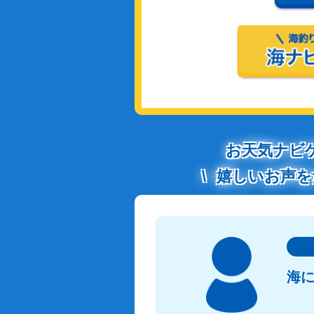
お天気ナビ
嬉しいお声を
海