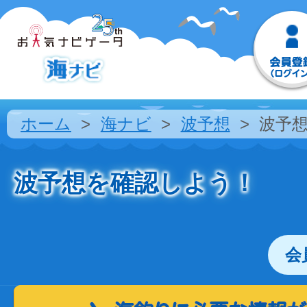
ホーム
海ナビ
波予想
波予
波予想を確認しよう！
会