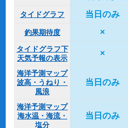
当日のみ
タイドグラフ
×
釣果期待度
タイドグラフ下

×
天気予報の表示
海洋予測マップ

当日のみ
波高・うねり・
風浪
海洋予測マップ

当日のみ
海水温・海流・
塩分