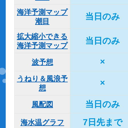
海洋予測マップ

当日のみ
潮目
拡大縮小できる

当日のみ
海洋予測マップ
×
波予想
うねり＆風浪予
×
想
当日のみ
風配図
7日先まで
海水温グラフ