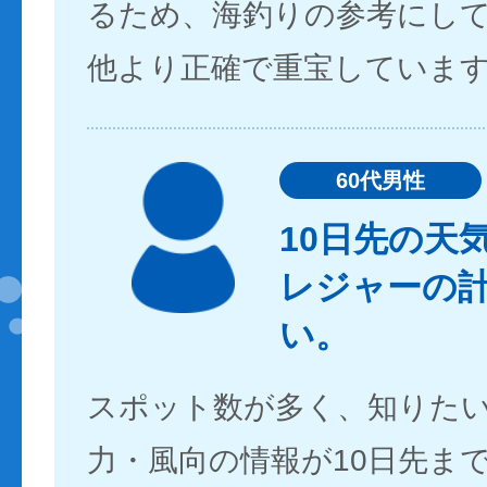
るため、海釣りの参考にし
他より正確で重宝していま
60代男性
10日先の天
レジャーの
い。
スポット数が多く、知りた
力・風向の情報が10日先ま