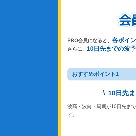
各ポイ
PRO会員になると、
10日先までの波
さらに、
おすすめポイント1
10日先
波高・波向・周期が10日先ま
す。