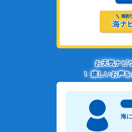
お天気ナビ
嬉しいお声を
海