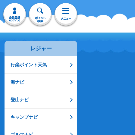
レジャー
行楽ポイント天気
海ナビ
登山ナビ
キャンプナビ
ゴルフナビ