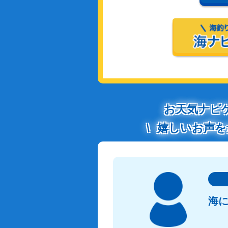
お天気ナビ
嬉しいお声を
海