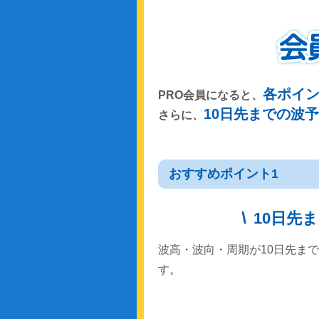
各ポイ
PRO会員になると、
10日先までの波
さらに、
おすすめポイント1
10日先
波高・波向・周期が10日先ま
す。