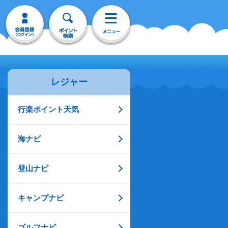
レジャー
行楽ポイント天気
海ナビ
登山ナビ
キャンプナビ
ゴルフナビ