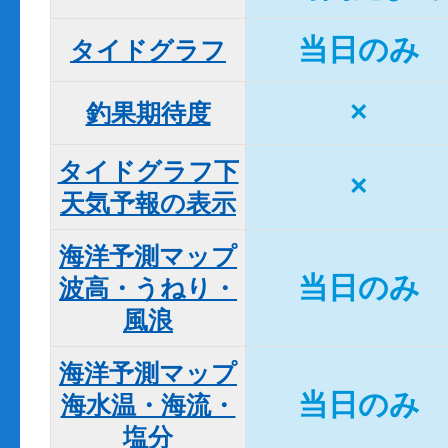
当日のみ
タイドグラフ
×
釣果期待度
タイドグラフ下

×
天気予報の表示
海洋予測マップ

当日のみ
波高・うねり・
風浪
海洋予測マップ

当日のみ
海水温・海流・
塩分