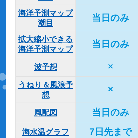
海洋予測マップ

当日のみ
潮目
拡大縮小できる

当日のみ
海洋予測マップ
×
波予想
うねり＆風浪予
×
想
当日のみ
風配図
7日先まで
海水温グラフ