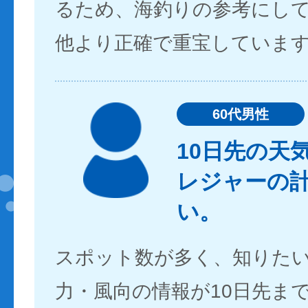
るため、海釣りの参考にし
他より正確で重宝していま
60代男性
10日先の天
レジャーの
い。
スポット数が多く、知りた
力・風向の情報が10日先ま