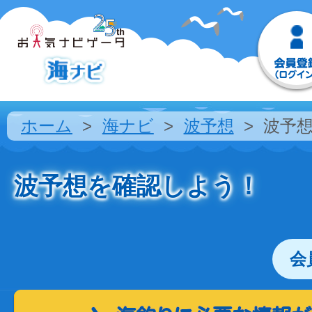
ホーム
海ナビ
波予想
波予
波予想を確認しよう！
会