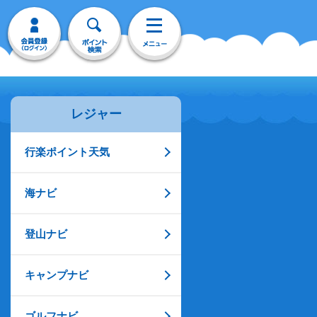
レジャー
行楽ポイント天気
海ナビ
登山ナビ
キャンプナビ
ゴルフナビ