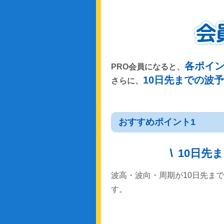
各ポイ
PRO会員になると、
10日先までの波
さらに、
おすすめポイント1
10日先
波高・波向・周期が10日先ま
す。