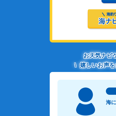
お天気ナビ
嬉しいお声を
海