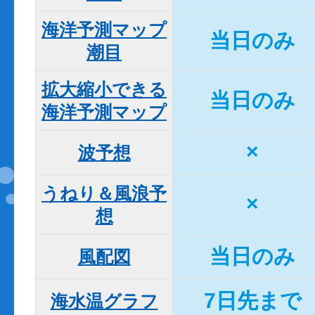
海洋予測マップ

当日のみ
潮目
拡大縮小できる

当日のみ
海洋予測マップ
×
波予想
うねり＆風浪予
×
想
当日のみ
風配図
7日先まで
海水温グラフ