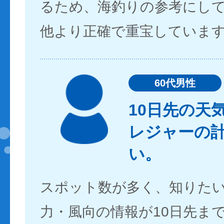
るため、海釣りの参考にし
他より正確で重宝していま
60代男性
10日先の天
レジャーの
い。
スポット数が多く、知りた
力・風向の情報が10日先ま