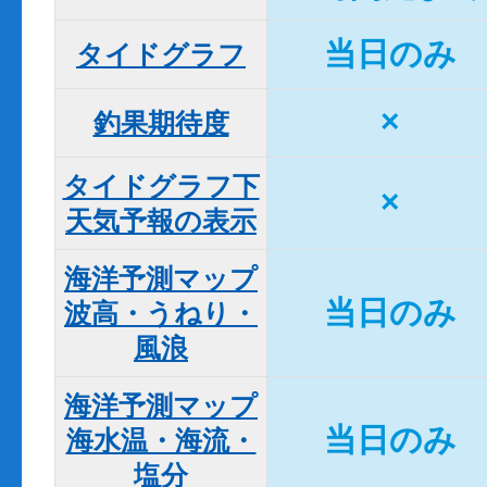
当日のみ
タイドグラフ
×
釣果期待度
タイドグラフ下

×
天気予報の表示
海洋予測マップ

当日のみ
波高・うねり・
風浪
海洋予測マップ

当日のみ
海水温・海流・
塩分