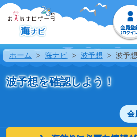
ホーム
海ナビ
波予想
波予
波予想を確認しよう！
会