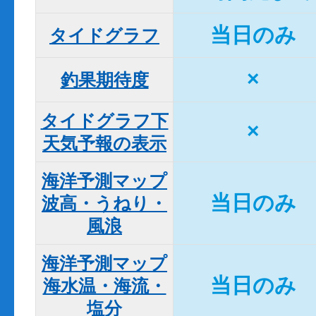
当日のみ
タイドグラフ
×
釣果期待度
タイドグラフ下

×
天気予報の表示
海洋予測マップ

当日のみ
波高・うねり・
風浪
海洋予測マップ

当日のみ
海水温・海流・
塩分