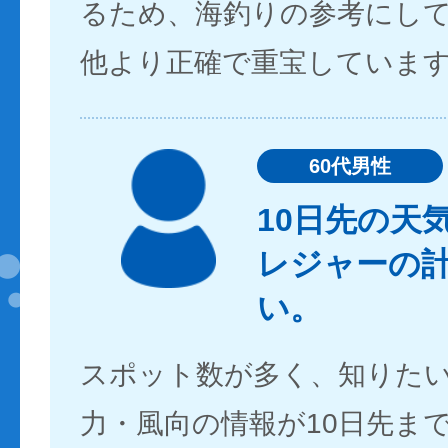
るため、海釣りの参考にし
他より正確で重宝していま
60代男性
10日先の天
レジャーの
い。
スポット数が多く、知りた
力・風向の情報が10日先ま