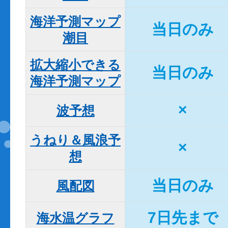
海洋予測マップ

当日のみ
潮目
拡大縮小できる

当日のみ
海洋予測マップ
×
波予想
うねり＆風浪予
×
想
当日のみ
風配図
7日先まで
海水温グラフ