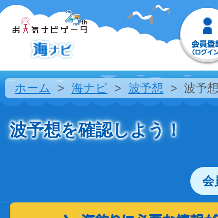
ホーム
海ナビ
波予想
波予
波予想を確認しよう！
会