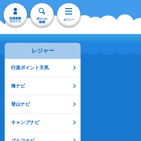
レジャー
行楽ポイント天気
海ナビ
登山ナビ
キャンプナビ
ゴルフナビ