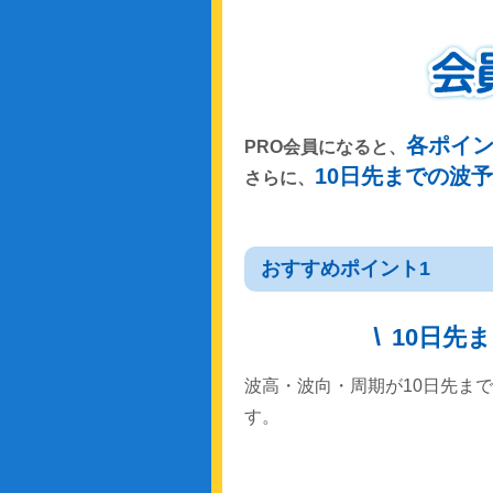
各ポイ
PRO会員になると、
10日先までの波
さらに、
おすすめポイント1
10日先
波高・波向・周期が10日先ま
す。