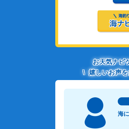
お天気ナビ
嬉しいお声を
海