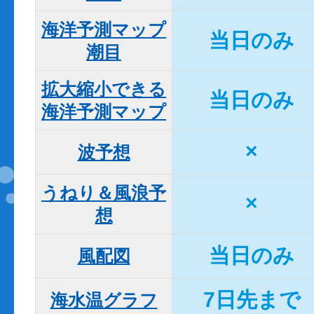
海洋予測マップ

当日のみ
潮目
拡大縮小できる

当日のみ
海洋予測マップ
×
波予想
うねり＆風浪予
×
想
当日のみ
風配図
7日先まで
海水温グラフ