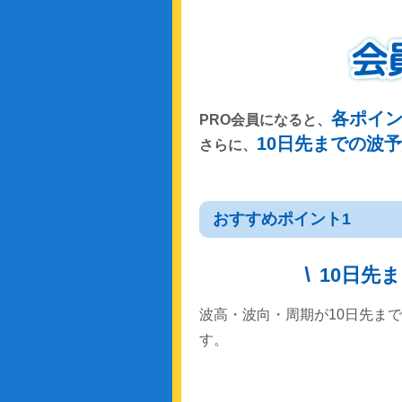
各ポイ
PRO会員になると、
10日先までの波
さらに、
おすすめポイント1
10日先
波高・波向・周期が10日先ま
す。