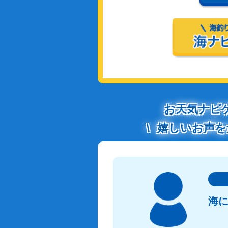
お天気ナビ
嬉しいお声を
海