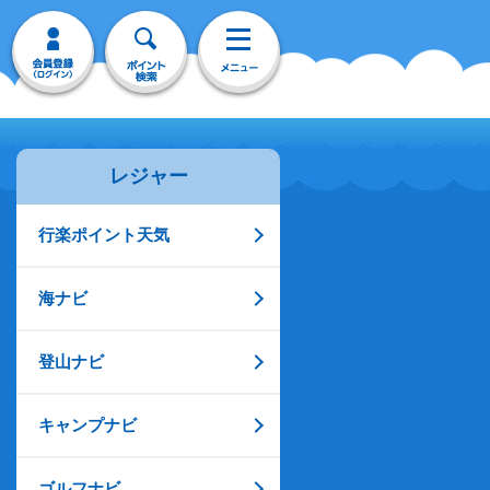
レジャー
行楽ポイント天気
海ナビ
登山ナビ
キャンプナビ
ゴルフナビ