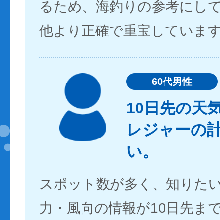
るため、海釣りの参考にし
他より正確で重宝していま
60代男性
10日先の天
レジャーの
い。
スポット数が多く、知りた
力・風向の情報が10日先ま