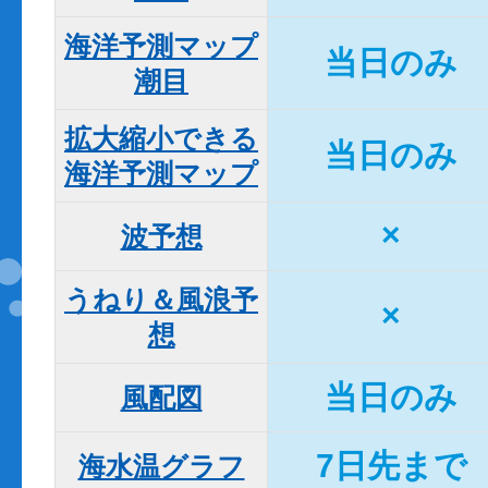
海洋予測マップ

当日のみ
潮目
拡大縮小できる

当日のみ
海洋予測マップ
×
波予想
うねり＆風浪予
×
想
当日のみ
風配図
7日先まで
海水温グラフ