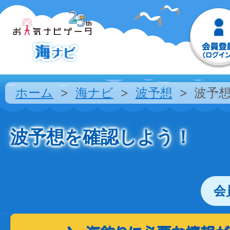
ホーム
海ナビ
波予想
波予
波予想を確認しよう！
会