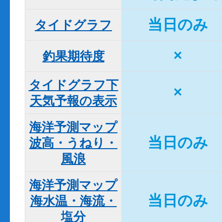
当日のみ
タイドグラフ
×
釣果期待度
タイドグラフ下

×
天気予報の表示
海洋予測マップ

当日のみ
波高・うねり・
風浪
海洋予測マップ

当日のみ
海水温・海流・
塩分