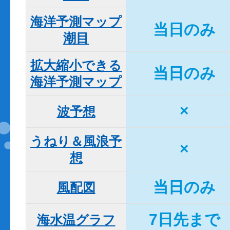
海洋予測マップ

当日のみ
潮目
拡大縮小できる

当日のみ
海洋予測マップ
×
波予想
うねり＆風浪予
×
想
当日のみ
風配図
7日先まで
海水温グラフ