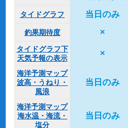
当日のみ
タイドグラフ
×
釣果期待度
タイドグラフ下

×
天気予報の表示
海洋予測マップ

当日のみ
波高・うねり・
風浪
海洋予測マップ

当日のみ
海水温・海流・
塩分