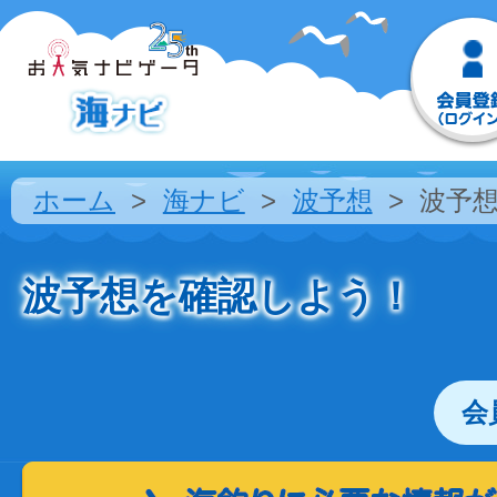
ホーム
海ナビ
波予想
波予
波予想を確認しよう！
会