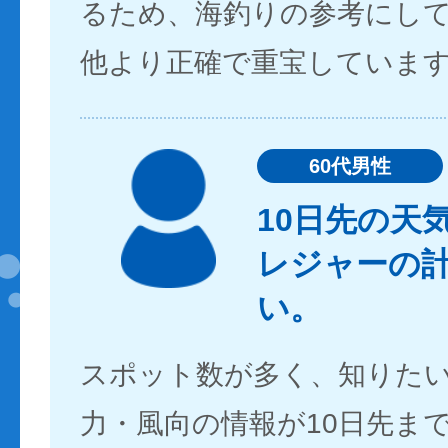
るため、海釣りの参考にし
他より正確で重宝していま
60代男性
10日先の天
レジャーの
い。
スポット数が多く、知りた
力・風向の情報が10日先ま