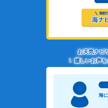
お天気ナビ
嬉しいお声を
海