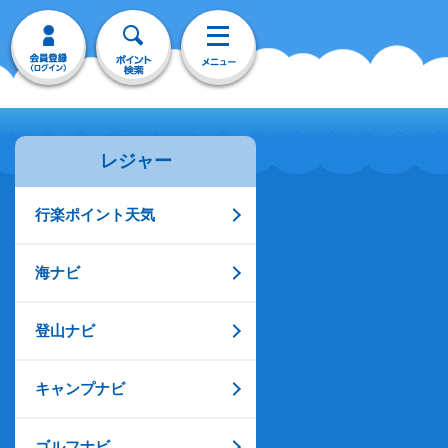
レジャー
行楽ポイント天気
海ナビ
登山ナビ
キャンプナビ
ゴルフナビ