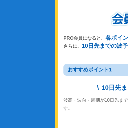
各ポイ
PRO会員になると、
10日先までの波
さらに、
おすすめポイント1
10日先
波高・波向・周期が10日先ま
す。