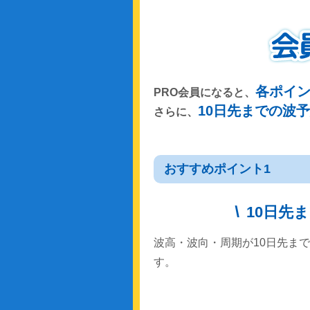
各ポイ
PRO会員になると、
10日先までの波
さらに、
おすすめポイント1
10日先
波高・波向・周期が10日先ま
す。