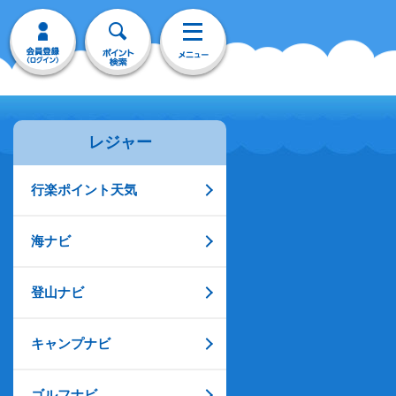
レジャー
行楽ポイント天気
海ナビ
登山ナビ
キャンプナビ
ゴルフナビ