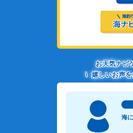
お天気ナビ
嬉しいお声を
海