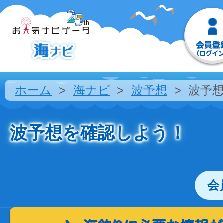
ホーム
海ナビ
波予想
波予
波予想を確認しよう！
会