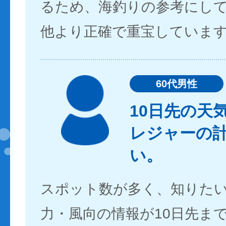
るため、海釣りの参考にし
他より正確で重宝していま
60代男性
10日先の天
レジャーの
い。
スポット数が多く、知りた
力・風向の情報が10日先ま