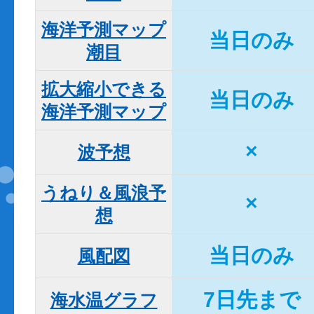
海洋予測マップ

当日のみ
潮目
拡大縮小できる

当日のみ
海洋予測マップ
×
波予想
うねり＆風浪予
×
想
当日のみ
風配図
7日先まで
海水温グラフ