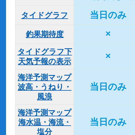
当日のみ
タイドグラフ
×
釣果期待度
タイドグラフ下

×
天気予報の表示
海洋予測マップ

当日のみ
波高・うねり・
風浪
海洋予測マップ

当日のみ
海水温・海流・
塩分