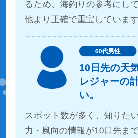
るため、海釣りの参考にし
他より正確で重宝していま
60代男性
10日先の天
レジャーの
い。
スポット数が多く、知りた
力・風向の情報が10日先ま