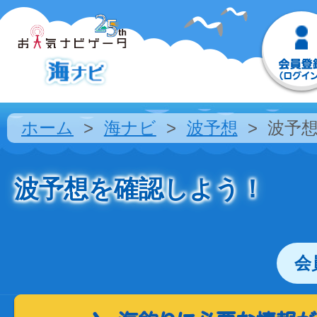
ホーム
海ナビ
波予想
波予
波予想を確認しよう！
会