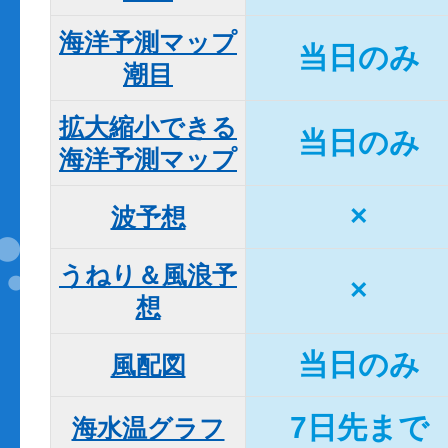
海洋予測マップ

当日のみ
潮目
拡大縮小できる

当日のみ
海洋予測マップ
×
波予想
うねり＆風浪予
×
想
当日のみ
風配図
7日先まで
海水温グラフ