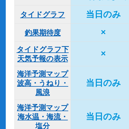
当日のみ
タイドグラフ
×
釣果期待度
タイドグラフ下

×
天気予報の表示
海洋予測マップ

当日のみ
波高・うねり・
風浪
海洋予測マップ

当日のみ
海水温・海流・
塩分