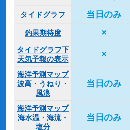
当日のみ
タイドグラフ
×
釣果期待度
タイドグラフ下

×
天気予報の表示
海洋予測マップ

当日のみ
波高・うねり・
風浪
海洋予測マップ

当日のみ
海水温・海流・
塩分