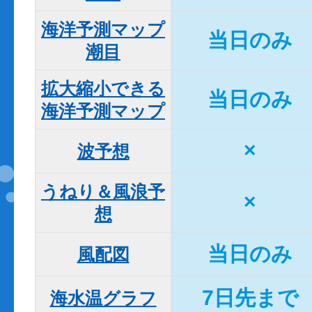
海洋予測マップ

当日のみ
潮目
拡大縮小できる

当日のみ
海洋予測マップ
×
波予想
うねり＆風浪予
×
想
当日のみ
風配図
7日先まで
海水温グラフ