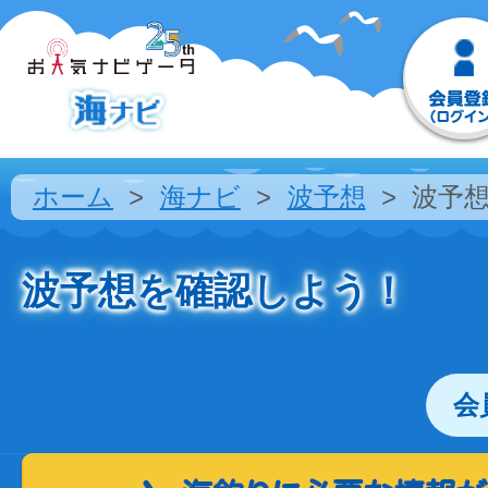
ホーム
海ナビ
波予想
波予
波予想を確認しよう！
会