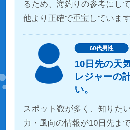
るため、海釣りの参考にし
他より正確で重宝していま
60代男性
10日先の天
レジャーの
い。
スポット数が多く、知りた
力・風向の情報が10日先ま