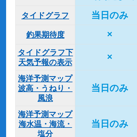
当日のみ
タイドグラフ
×
釣果期待度
タイドグラフ下

×
天気予報の表示
海洋予測マップ

当日のみ
波高・うねり・
風浪
海洋予測マップ

当日のみ
海水温・海流・
塩分