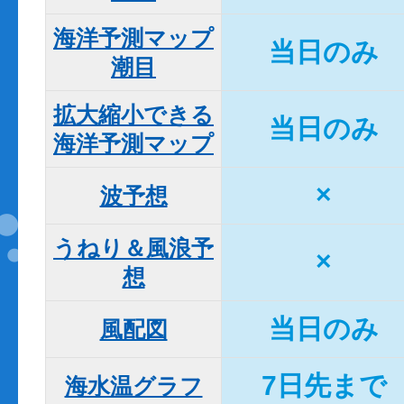
海洋予測マップ

当日のみ
潮目
拡大縮小できる

当日のみ
海洋予測マップ
×
波予想
うねり＆風浪予
×
想
当日のみ
風配図
7日先まで
海水温グラフ