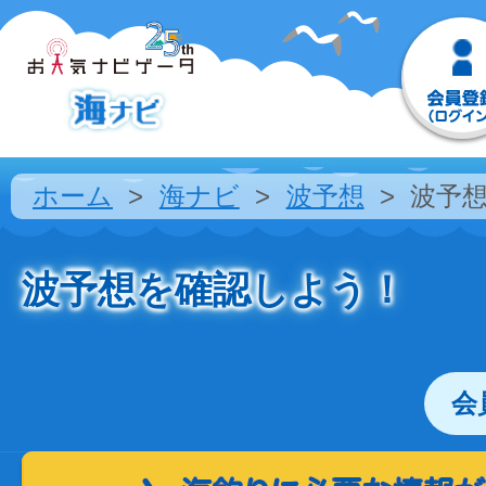
ホーム
海ナビ
波予想
波予
波予想を確認しよう！
会