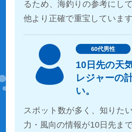
るため、海釣りの参考にし
他より正確で重宝していま
60代男性
10日先の天
レジャーの
い。
スポット数が多く、知りた
力・風向の情報が10日先ま