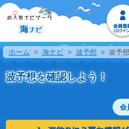
ホーム
海ナビ
波予想
波予
波予想を確認しよう！
会