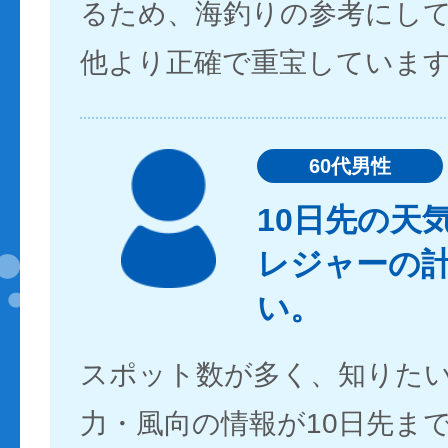
るため、海釣りの参考にし
他より正確で重宝していま
60代男性
10日先の天
レジャーの
い。
スポット数が多く、知りた
力・風向の情報が10日先ま