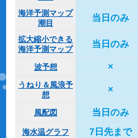
海洋予測マップ

当日のみ
潮目
拡大縮小できる

当日のみ
海洋予測マップ
×
波予想
うねり＆風浪予
×
想
当日のみ
風配図
7日先まで
海水温グラフ