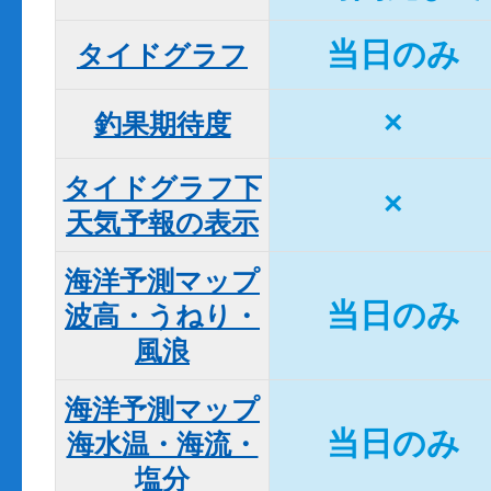
当日のみ
タイドグラフ
×
釣果期待度
タイドグラフ下

×
天気予報の表示
海洋予測マップ

当日のみ
波高・うねり・
風浪
海洋予測マップ

当日のみ
海水温・海流・
塩分