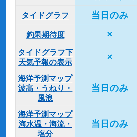
当日のみ
タイドグラフ
×
釣果期待度
タイドグラフ下

×
天気予報の表示
海洋予測マップ

当日のみ
波高・うねり・
風浪
海洋予測マップ

当日のみ
海水温・海流・
塩分