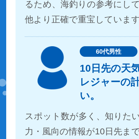
るため、海釣りの参考にし
他より正確で重宝していま
60代男性
10日先の天
レジャーの
い。
スポット数が多く、知りた
力・風向の情報が10日先ま