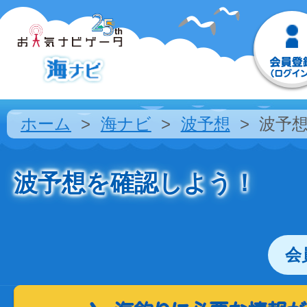
ホーム
海ナビ
波予想
波予
波予想を確認しよう！
会