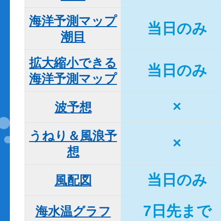
海洋予測マップ

当日のみ
潮目
拡大縮小できる

当日のみ
海洋予測マップ
×
波予想
うねり＆風浪予
×
想
当日のみ
風配図
7日先まで
海水温グラフ