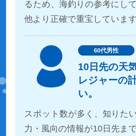
るため、海釣りの参考にし
他より正確で重宝していま
60代男性
10日先の天
レジャーの
い。
スポット数が多く、知りた
力・風向の情報が10日先ま