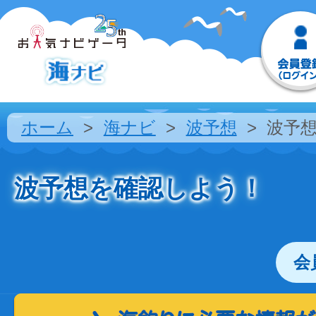
ホーム
海ナビ
波予想
波予
波予想を確認しよう！
会