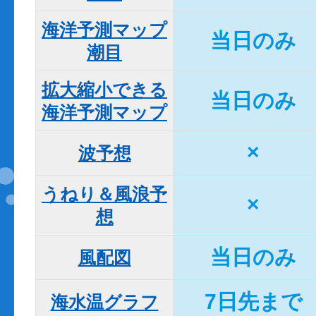
海洋予測マップ

当日のみ
潮目
拡大縮小できる

当日のみ
海洋予測マップ
×
波予想
うねり＆風浪予
×
想
当日のみ
風配図
7日先まで
海水温グラフ