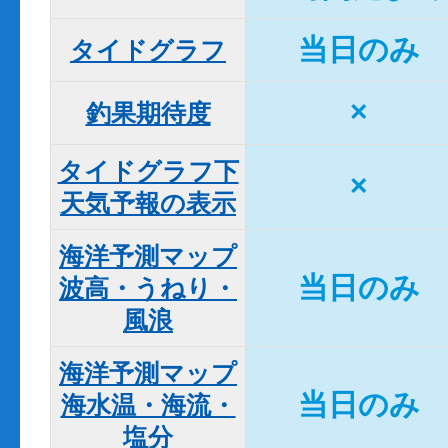
当日のみ
タイドグラフ
×
釣果期待度
タイドグラフ下

×
天気予報の表示
海洋予測マップ

当日のみ
波高・うねり・
風浪
海洋予測マップ

当日のみ
海水温・海流・
塩分