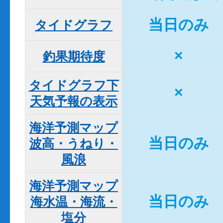
当日のみ
タイドグラフ
×
釣果期待度
タイドグラフ下

×
天気予報の表示
海洋予測マップ

当日のみ
波高・うねり・
風浪
海洋予測マップ

当日のみ
海水温・海流・
塩分