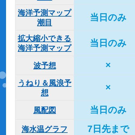
海洋予測マップ

当日のみ
潮目
拡大縮小できる

当日のみ
海洋予測マップ
×
波予想
うねり＆風浪予
×
想
当日のみ
風配図
7日先まで
海水温グラフ