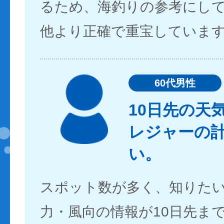
るため、海釣りの参考にし
他より正確で重宝していま
60代男性
10日先の天
レジャーの
い。
スポット数が多く、知りた
力・風向の情報が10日先ま