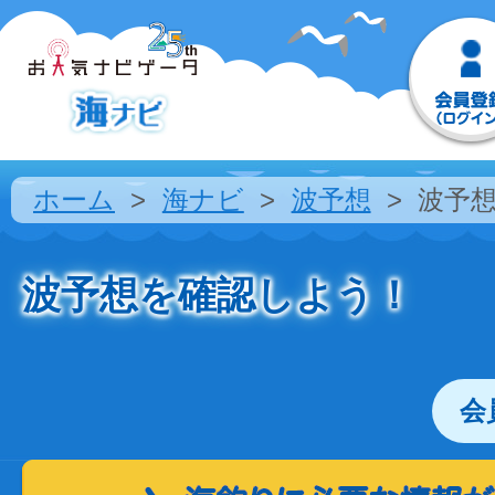
ホーム
海ナビ
波予想
波予
波予想を確認しよう！
会