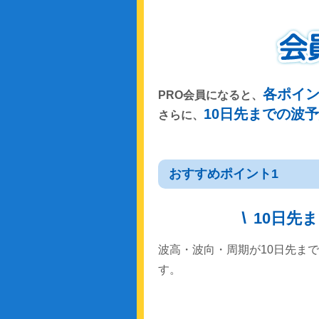
各ポイ
PRO会員になると、
10日先までの波
さらに、
おすすめポイント1
10日先
波高・波向・周期が10日先ま
す。