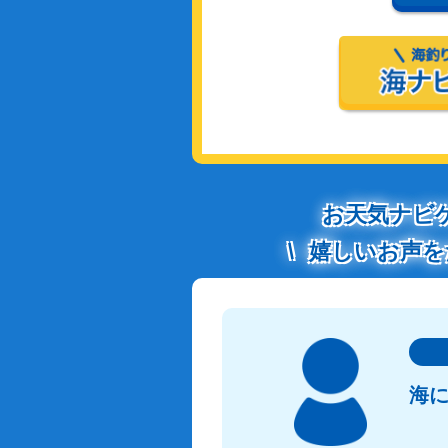
お天気ナビ
嬉しいお声を
海