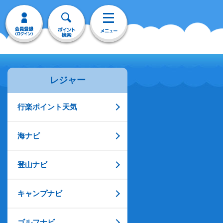
レジャー
行楽ポイント天気
海ナビ
登山ナビ
キャンプナビ
ゴルフナビ