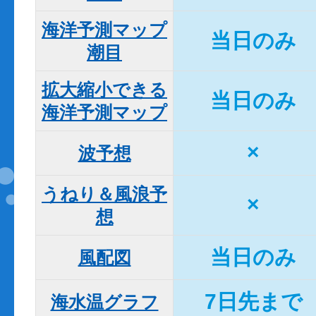
海洋予測マップ

当日のみ
潮目
拡大縮小できる

当日のみ
海洋予測マップ
×
波予想
うねり＆風浪予
×
想
当日のみ
風配図
7日先まで
海水温グラフ