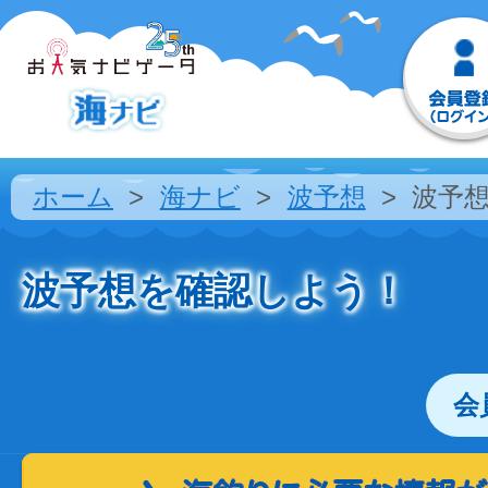
ホーム
海ナビ
波予想
波予
波予想を確認しよう！
会