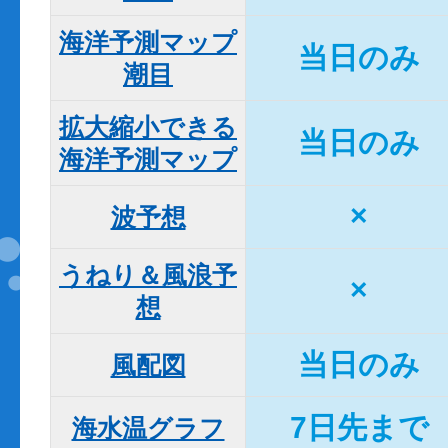
海洋予測マップ

当日のみ
潮目
拡大縮小できる

当日のみ
海洋予測マップ
×
波予想
うねり＆風浪予
×
想
当日のみ
風配図
7日先まで
海水温グラフ