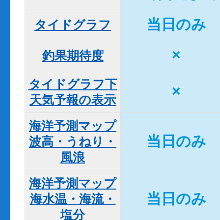
当日のみ
タイドグラフ
×
釣果期待度
タイドグラフ下

×
天気予報の表示
海洋予測マップ

当日のみ
波高・うねり・
風浪
海洋予測マップ

当日のみ
海水温・海流・
塩分