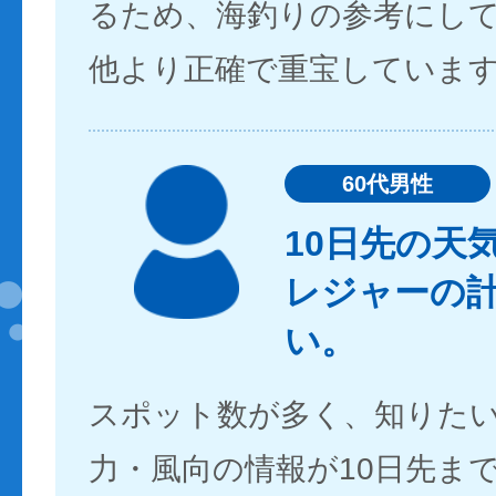
るため、海釣りの参考にし
他より正確で重宝していま
60代男性
10日先の天
レジャーの
い。
スポット数が多く、知りた
力・風向の情報が10日先ま