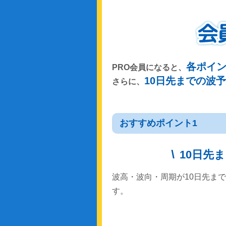
各ポイ
PRO会員になると、
10日先までの波
さらに、
おすすめポイント1
10日先
波高・波向・周期が10日先ま
す。