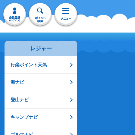
レジャー
行楽ポイント天気
海ナビ
登山ナビ
キャンプナビ
ゴルフナビ