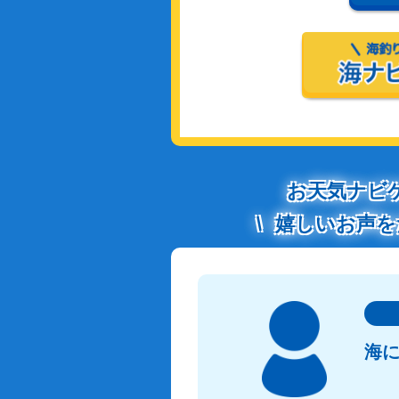
お天気ナビ
嬉しいお声を
海