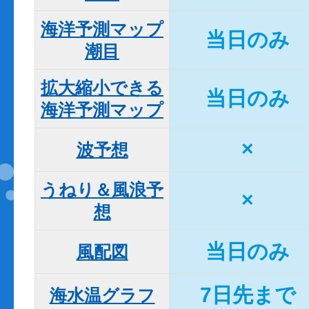
海洋予測マップ

当日のみ
潮目
拡大縮小できる

当日のみ
海洋予測マップ
×
波予想
うねり＆風浪予
×
想
当日のみ
風配図
7日先まで
海水温グラフ