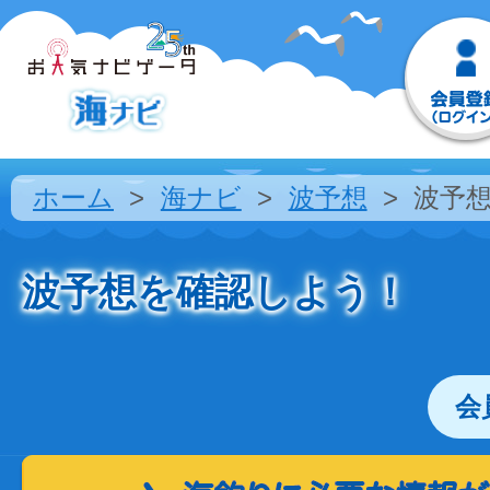
ホーム
海ナビ
波予想
波予
波予想を確認しよう！
会