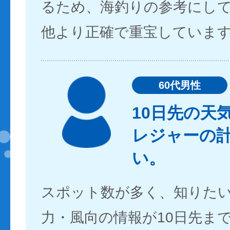
るため、海釣りの参考にし
他より正確で重宝していま
60代男性
10日先の天
レジャーの
い。
スポット数が多く、知りた
力・風向の情報が10日先ま