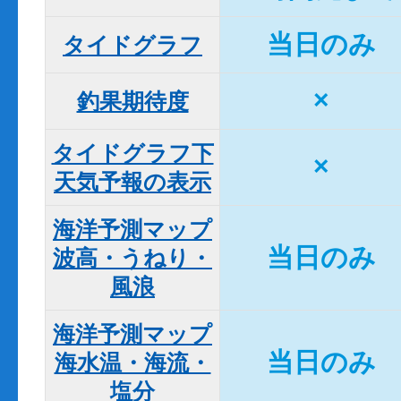
当日のみ
タイドグラフ
×
釣果期待度
タイドグラフ下

×
天気予報の表示
海洋予測マップ

当日のみ
波高・うねり・
風浪
海洋予測マップ

当日のみ
海水温・海流・
塩分